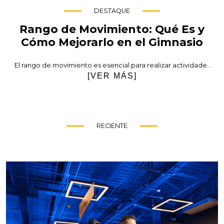
DESTAQUE
Rango de Movimiento: Qué Es y
Cómo Mejorarlo en el Gimnasio
El rango de movimiento es esencial para realizar actividades
cotidianas, entrenar con eficacia y reducir el riesgo de
[VER MÁS]
lesiones. Si deseas mejorar tus ejercicios en el gimnasio o
mantener la salud de tus articulaciones, comprender qué es el
rango de movimiento y cómo trabajarlo puede marcar la
diferencia. En esta publicación, exploraremos su importancia,
los […]
RECIENTE